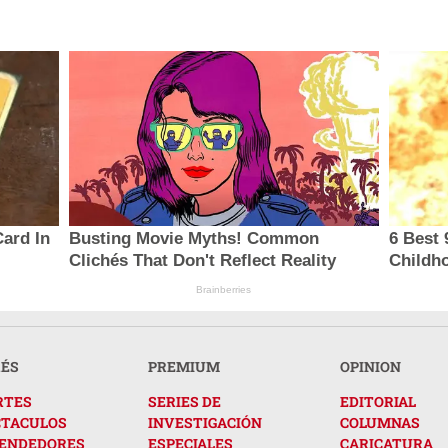
ard In
Busting Movie Myths! Common
6 Best 
Clichés That Don't Reflect Reality
Childh
Brainberries
RÉS
PREMIUM
OPINION
RTES
SERIES DE
EDITORIAL
CTACULOS
INVESTIGACIÓN
COLUMNAS
ENDEDORES
ESPECIALES
CARICATURA