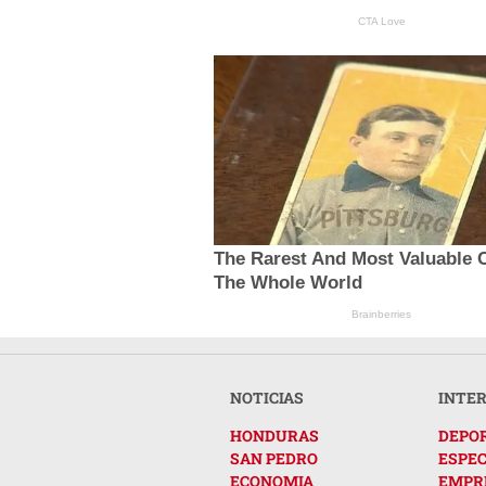
CTA Love
The Rarest And Most Valuable C
The Whole World
Brainberries
NOTICIAS
INTE
HONDURAS
DEPO
SAN PEDRO
ESPE
ECONOMIA
EMPR