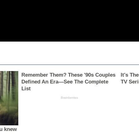
Remember Them? These '90s Couples
It's Th
Defined An Era—See The Complete
TV Seri
List
Brainberries
ou knew