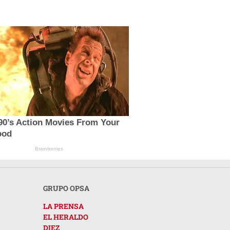
90’s Action Movies From Your
ood
Brainberries
GRUPO OPSA
LA PRENSA
EL HERALDO
DIEZ