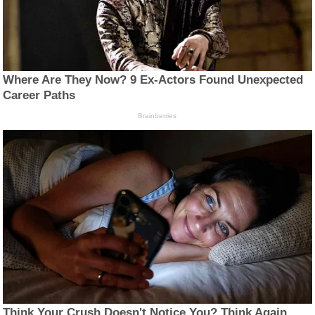
Where Are They Now? 9 Ex-Actors Found Unexpected
Career Paths
Brainberries
Think Your Crush Doesn't Notice You? Think Again