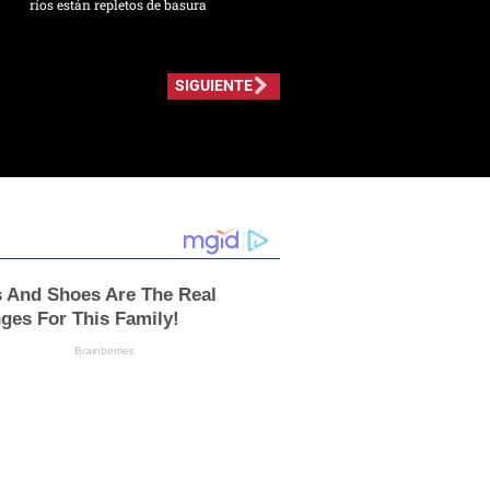
ríos están repletos de basura
SIGUIENTE
s And Shoes Are The Real
ges For This Family!
Brainberries