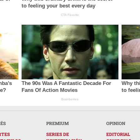
to feeling your best every day
CTA Favorite
mba’s
The 90s Was A Fantastic Decade For
Why thi
ie?
Fans Of Action Movies
to feel
Brainberries
RÉS
PREMIUM
OPINION
RTES
SERIES DE
EDITORIAL