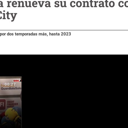
 renueva su contrato c
ity
o por dos temporadas más, hasta 2023
00:27