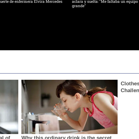
erte de enfermera Elvira Mercedes
aclara y suelta: "Me faltaba un equipo
grande"
Clothe
Challen
al of
Why this ordinary drink is the secret