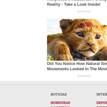
Reality - Take a Look Inside!
Brainberries
Did You Notice How Natural Si
Movements Looked In The Mov
Brainberries
NOTICIAS
INTE
HONDURAS
DEPO