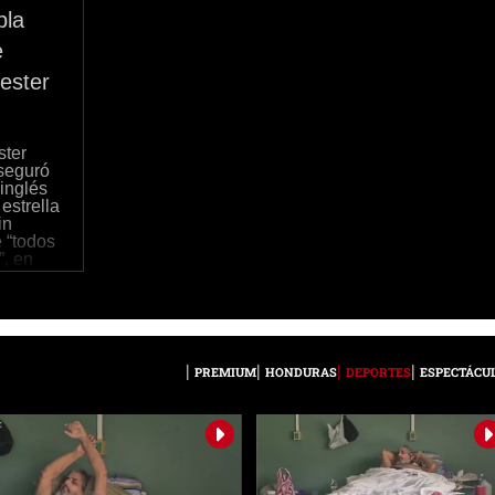
bla
e
ester
ster
aseguró
 inglés
 estrella
in
 “todos
”, en
eal
PREMIUM
HONDURAS
DEPORTES
ESPECTÁCU