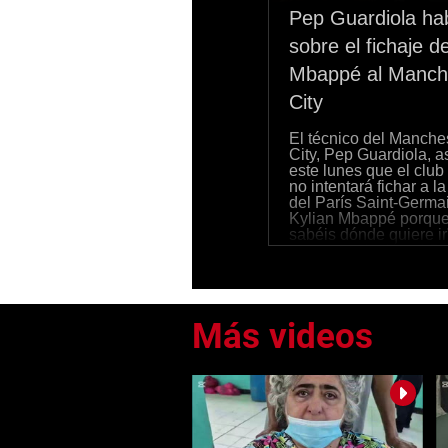
Pep Guardiola ha
sobre el fichaje d
Mbappé al Manch
City
El técnico del Manche
City, Pep Guardiola, 
este lunes que el club
no intentará fichar a la
del París Saint-Germa
Kylian Mbappé porque
sabéis dónde quiere ir
aparente alusión al R
Madrid.
0
seconds
of
0
seconds
Volume
0%