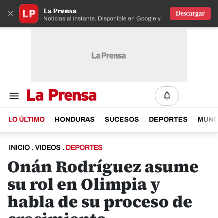
La Prensa
×
Descargar
Noticias al instante. Disponible en Google y IOS
LO ÚLTIMO
HONDURAS
SUCESOS
DEPORTES
MUN
INICIO
.
VIDEOS
.
DEPORTES
Onán Rodríguez asume
su rol en Olimpia y
habla de su proceso de