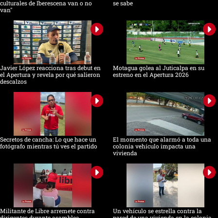
culturales de Iberescena van o no
se sabe
van"
Javier López reacciona tras debut en
Motagua golea al Juticalpa en su
el Apertura y revela por qué salieron
estreno en el Apertura 2026
descalzos
Secretos de cancha: Lo que hace un
El momento que alarmó a toda una
fotógrafo mientras tú ves el partido
colonia vehículo impacta una
vivienda
Militante de Libre arremete contra
Un vehículo se estrella contra la
dirigentes durante asamblea
pared de una vivienda en la colonia