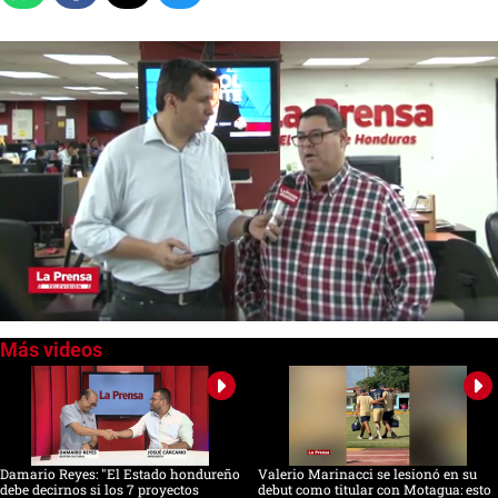
0
of
8
minutes,
3
seconds
Damario Reyes: "El Estado hondureño
Valerio Marinacci se lesionó en su
debe decirnos si los 7 proyectos
debut como titular con Motagua: esto