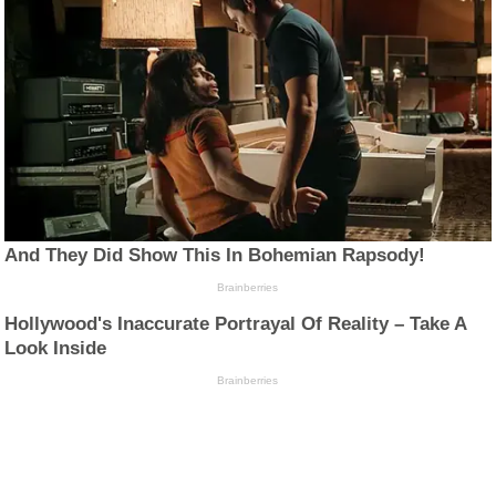
And They Did Show This In Bohemian Rapsody!
Brainberries
Hollywood's Inaccurate Portrayal Of Reality – Take A
Look Inside
Brainberries