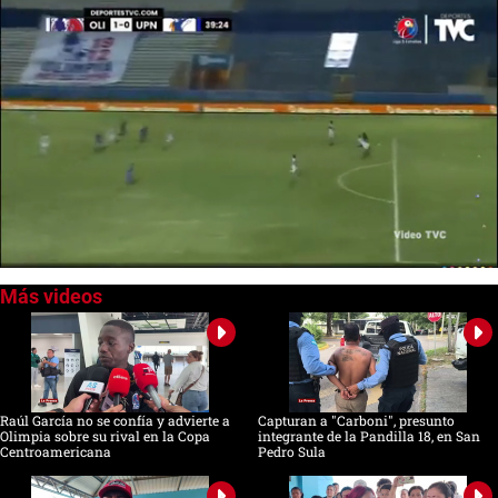
0
of
3
minutes,
12
seconds
Raúl García no se confía y advierte a
Capturan a "Carboni", presunto
Olimpia sobre su rival en la Copa
integrante de la Pandilla 18, en San
Centroamericana
Pedro Sula