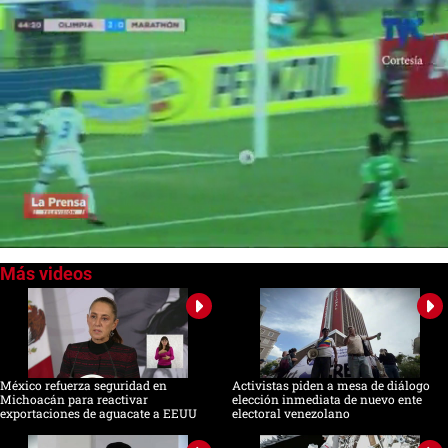
0
of
46
seconds
México refuerza seguridad en
Activistas piden a mesa de diálogo
Michoacán para reactivar
elección inmediata de nuevo ente
exportaciones de aguacate a EEUU
electoral venezolano