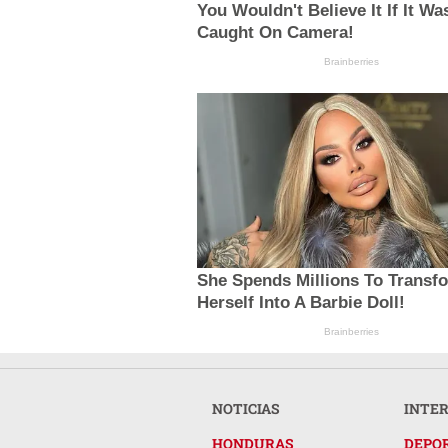
You Wouldn't Believe It If It Wa
Caught On Camera!
Brainberries
She Spends Millions To Transf
Herself Into A Barbie Doll!
Brainberries
NOTICIAS
INTE
HONDURAS
DEPO