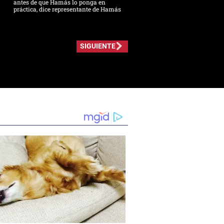
antes de que Hamás lo ponga en
práctica, dice representante de Hamás
SIGUIENTE