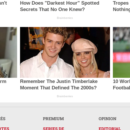
sn't
How Does "Darkest Hour" Spotted
Tropes
Secrets That No One Knew?
Nothing
Brainberries
orm
Remember The Justin Timberlake
10 Wor
Moment That Defined The 2000s?
Footba
Brainberries
RÉS
PREMIUM
OPINION
RTES
SERIES DE
EDITORIAL