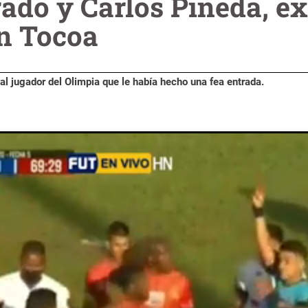
do y Carlos Pineda, ex
n Tocoa
 al jugador del Olimpia que le había hecho una fea entrada.