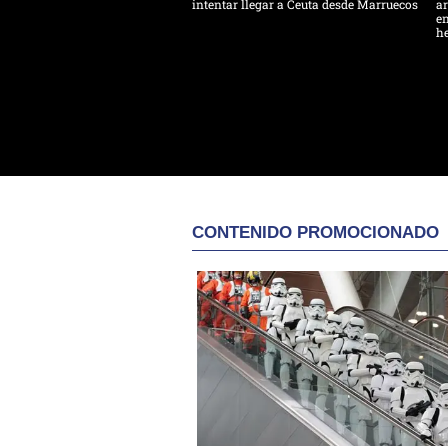
intentar llegar a Ceuta desde Marruecos
ar
en
h
CONTENIDO PROMOCIONADO