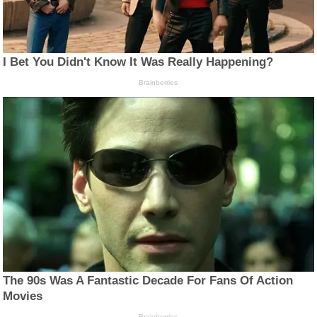
I Bet You Didn't Know It Was Really Happening?
Brainberries
The 90s Was A Fantastic Decade For Fans Of Action
Movies
Brainberries