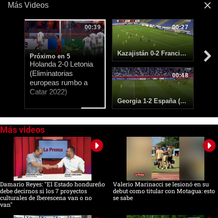
Más Videos
00:39
00:27
Kazajistán 0-2 Francia (Eliminatorias europeas rumbo a Catar)
Próximo en 4
Holanda 2-0 Letonia
(Eliminatorias
00:48
europeas rumbo a
Catar 2022)
Georgia 1-2 España (Eliminatorias europeas rumbo a Catar 2022)
0
seconds
of
0
seconds
Damario Reyes: "El Estado hondureño
Valerio Marinacci se lesionó en su
debe decirnos si los 7 proyectos
debut como titular con Motagua: esto
culturales de Iberescena van o no
se sabe
van"