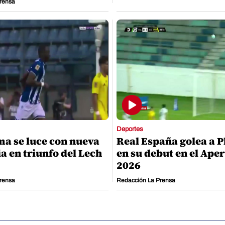
rensa
Deportes
ma se luce con nueva
Real España golea a P
a en triunfo del Lech
en su debut en el Ape
2026
rensa
Redacción La Prensa