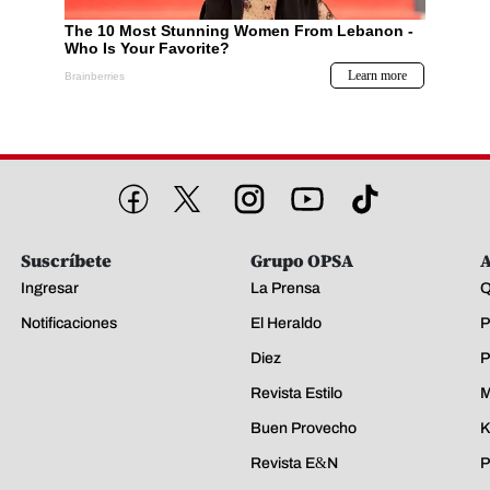
Suscríbete
Grupo OPSA
A
Ingresar
La Prensa
Q
Notificaciones
El Heraldo
P
Diez
P
Revista Estilo
M
Buen Provecho
K
Revista E&N
P