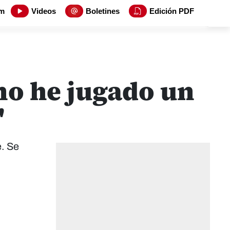
m
Videos
Boletines
Edición PDF
 no he jugado un
"
e. Se