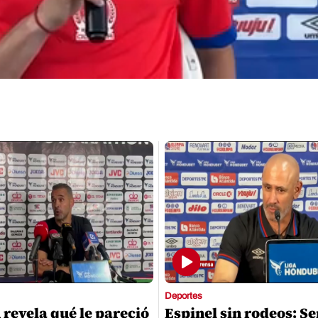
Deportes
 revela qué le pareció
Espinel sin rodeos: S