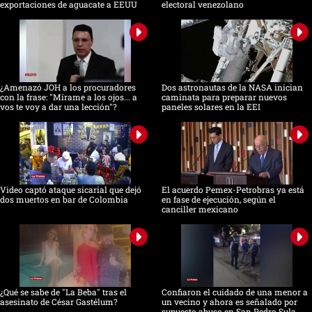
exportaciones de aguacate a EEUU
electoral venezolano
¿Amenazó JOH a los procuradores
Dos astronautas de la NASA inician
con la frase: "Mírame a los ojos... a
caminata para preparar nuevos
vos te voy a dar una lección"?
paneles solares en la EEI
Video captó ataque sicarial que dejó
El acuerdo Pemex-Petrobras ya está
dos muertos en bar de Colombia
en fase de ejecución, según el
canciller mexicano
¿Qué se sabe de "La Beba" tras el
Confiaron el cuidado de una menor a
asesinato de César Gastélum?
un vecino y ahora es señalado por
supuesto abuso en San Pedro Sula