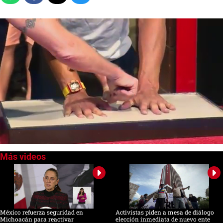
0
of
1
minute,
7
seconds
México refuerza seguridad en
Activistas piden a mesa de diálogo
Michoacán para reactivar
elección inmediata de nuevo ente