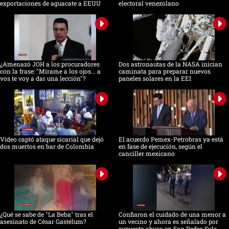
exportaciones de aguacate a EEUU
electoral venezolano
¿Amenazó JOH a los procuradores
Dos astronautas de la NASA inician
con la frase: "Mírame a los ojos... a
caminata para preparar nuevos
vos te voy a dar una lección"?
paneles solares en la EEI
Video captó ataque sicarial que dejó
El acuerdo Pemex-Petrobras ya está
dos muertos en bar de Colombia
en fase de ejecución, según el
canciller mexicano
¿Qué se sabe de "La Beba" tras el
Confiaron el cuidado de una menor a
asesinato de César Gastélum?
un vecino y ahora es señalado por
supuesto abuso en San Pedro Sula