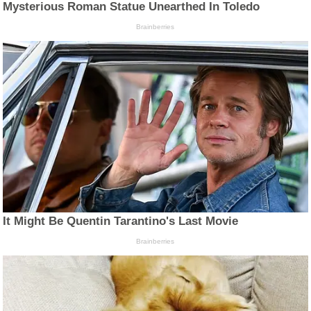
Mysterious Roman Statue Unearthed In Toledo
Brainberries
It Might Be Quentin Tarantino's Last Movie
Brainberries