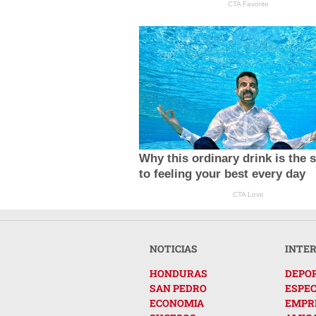
CTA Favorite
Why this ordinary drink is the 
to feeling your best every day
CTA Love
NOTICIAS
INTE
HONDURAS
DEPO
SAN PEDRO
ESPE
ECONOMIA
EMPR