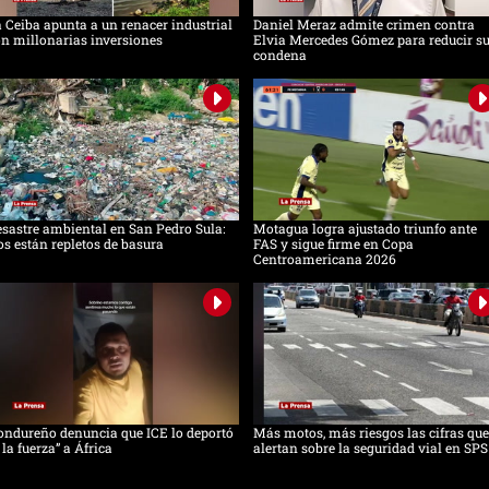
 Ceiba apunta a un renacer industrial
Daniel Meraz admite crimen contra
n millonarias inversiones
Elvia Mercedes Gómez para reducir s
condena
sastre ambiental en San Pedro Sula:
Motagua logra ajustado triunfo ante
os están repletos de basura
FAS y sigue firme en Copa
Centroamericana 2026
ndureño denuncia que ICE lo deportó
Más motos, más riesgos las cifras que
 la fuerza” a África
alertan sobre la seguridad vial en SPS