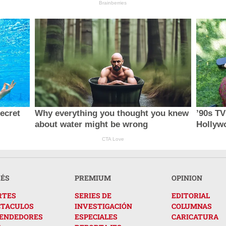
Brainberries
secret
Why everything you thought you knew
’90s T
about water might be wrong
Hollyw
CTA Love
RÉS
PREMIUM
OPINION
RTES
SERIES DE
EDITORIAL
CTACULOS
INVESTIGACIÓN
COLUMNAS
ENDEDORES
ESPECIALES
CARICATURA