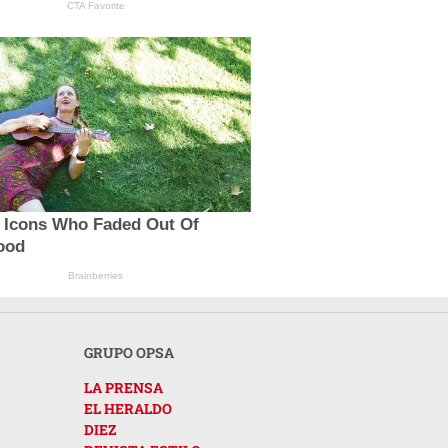
CTA Favorite
V Icons Who Faded Out Of
ood
Brainberries
GRUPO OPSA
LA PRENSA
EL HERALDO
DIEZ