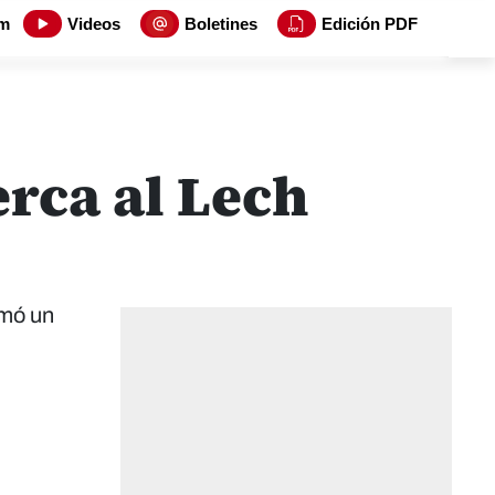
m
Videos
Boletines
Edición PDF
erca al Lech
rmó un