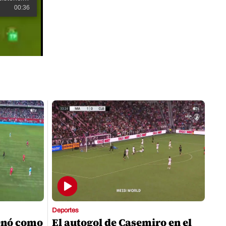
00:36
Deportes
enó como
El autogol de Casemiro en el