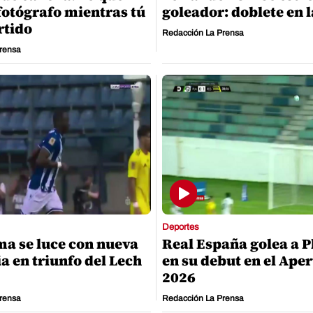
fotógrafo mientras tú
goleador: doblete en 
rtido
Redacción La Prensa
rensa
Deportes
ma se luce con nueva
Real España golea a P
a en triunfo del Lech
en su debut en el Ape
2026
rensa
Redacción La Prensa