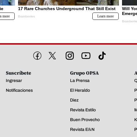
Suscríbete
Grupo OPSA
A
Ingresar
La Prensa
Q
Notificaciones
El Heraldo
P
Diez
P
Revista Estilo
M
Buen Provecho
K
Revista E&N
P