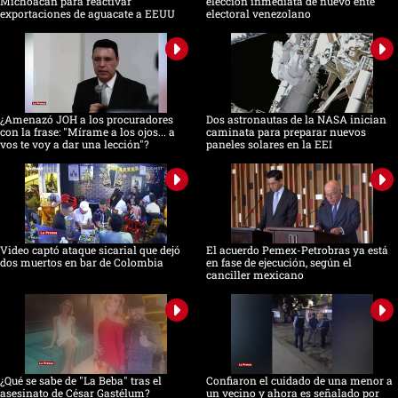
Michoacán para reactivar
elección inmediata de nuevo ente
exportaciones de aguacate a EEUU
electoral venezolano
¿Amenazó JOH a los procuradores
Dos astronautas de la NASA inician
con la frase: "Mírame a los ojos... a
caminata para preparar nuevos
vos te voy a dar una lección"?
paneles solares en la EEI
Video captó ataque sicarial que dejó
El acuerdo Pemex-Petrobras ya está
dos muertos en bar de Colombia
en fase de ejecución, según el
canciller mexicano
¿Qué se sabe de "La Beba" tras el
Confiaron el cuidado de una menor a
asesinato de César Gastélum?
un vecino y ahora es señalado por