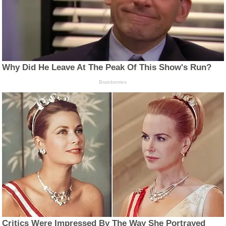
Why Did He Leave At The Peak Of This Show's Run?
Brainberries
Critics Were Impressed By The Way She Portrayed