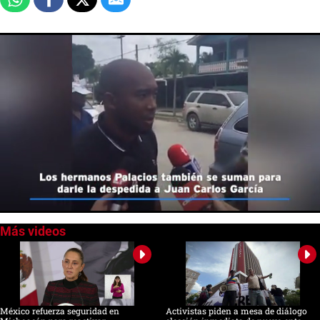
0
seconds
of
0
seconds
México refuerza seguridad en
Activistas piden a mesa de diálogo