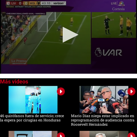
Cargando anuncio
0
seconds
of
0
seconds
46 quirófanos fuera de servicio; crece
Mario Díaz niega estar implicado en
la espera por cirugías en Honduras
reprogramación de audiencia contra
Roosevelt Hernández