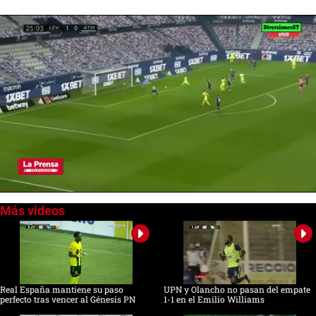
0
seconds
of
0
seconds
Real España mantiene su paso
UPN y Olancho no pasan del empate
perfecto tras vencer al Génesis PN
1-1 en el Emilio Williams