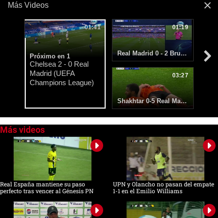
0
seconds
of
1
minute,
41
seconds
Real España mantiene su paso
UPN y Olancho no pasan del empate
perfecto tras vencer al Génesis PN
1-1 en el Emilio Williams