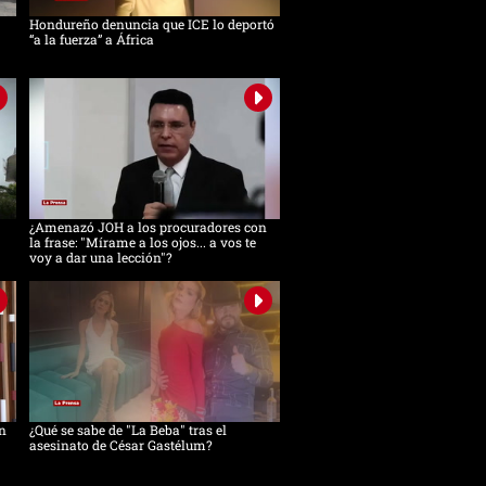
Hondureño denuncia que ICE lo deportó
“a la fuerza” a África
¿Amenazó JOH a los procuradores con
la frase: "Mírame a los ojos... a vos te
voy a dar una lección"?
n
¿Qué se sabe de "La Beba" tras el
asesinato de César Gastélum?