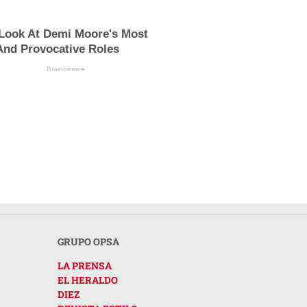
 Look At Demi Moore's Most
And Provocative Roles
Brainberries
GRUPO OPSA
LA PRENSA
EL HERALDO
DIEZ