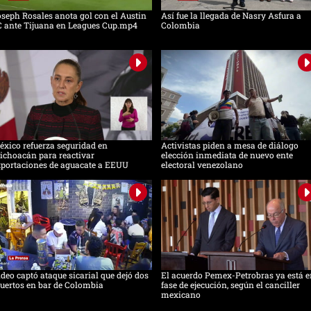
seph Rosales anota gol con el Austin
Así fue la llegada de Nasry Asfura a
C ante Tijuana en Leagues Cup.mp4
Colombia
xico refuerza seguridad en
Activistas piden a mesa de diálogo
ichoacán para reactivar
elección inmediata de nuevo ente
xportaciones de aguacate a EEUU
electoral venezolano
deo captó ataque sicarial que dejó dos
El acuerdo Pemex-Petrobras ya está e
uertos en bar de Colombia
fase de ejecución, según el canciller
mexicano