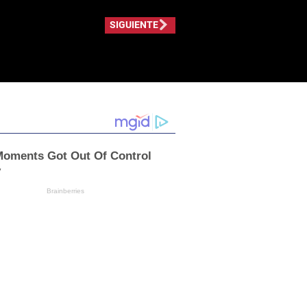
SIGUIENTE
oments Got Out Of Control
y
Brainberries