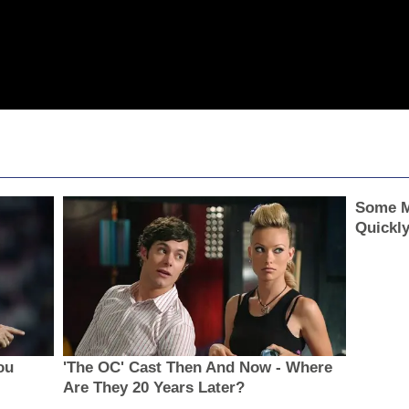
Some M
Quickl
ou
'The OC' Cast Then And Now - Where
Are They 20 Years Later?