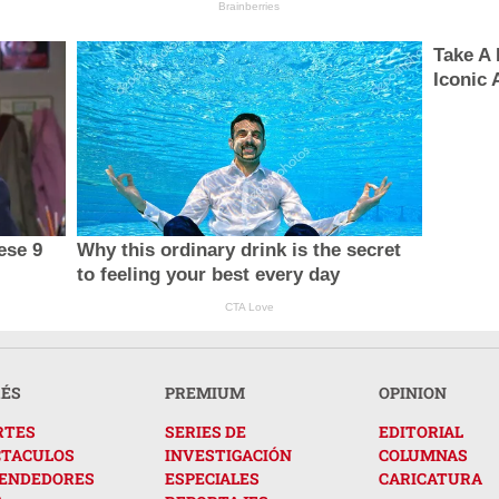
Brainberries
Take A
Iconic 
ese 9
Why this ordinary drink is the secret
to feeling your best every day
CTA Love
RÉS
PREMIUM
OPINION
RTES
SERIES DE
EDITORIAL
CTACULOS
INVESTIGACIÓN
COLUMNAS
ENDEDORES
ESPECIALES
CARICATURA