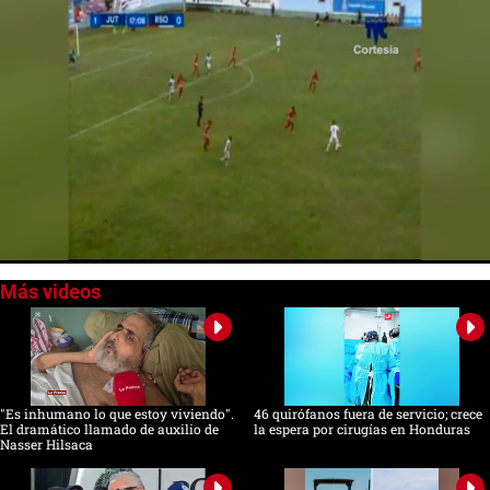
0
seconds
of
0
seconds
"Es inhumano lo que estoy viviendo".
46 quirófanos fuera de servicio; crece
El dramático llamado de auxilio de
la espera por cirugías en Honduras
Nasser Hilsaca