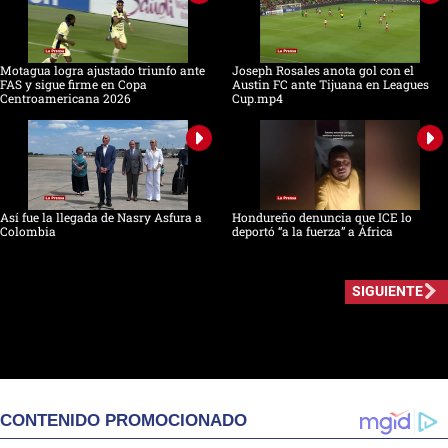
Motagua logra ajustado triunfo ante
Joseph Rosales anota gol con el
FAS y sigue firme en Copa
Austin FC ante Tijuana en Leagues
Centroamericana 2026
Cup.mp4
Así fue la llegada de Nasry Asfura a
Hondureño denuncia que ICE lo
Colombia
deportó “a la fuerza” a África
SIGUIENTE
CONTENIDO PROMOCIONADO