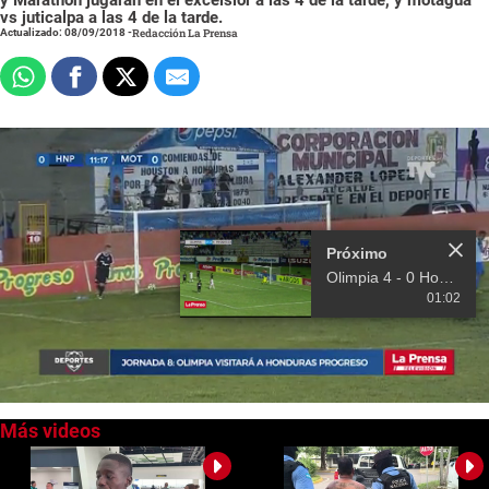
vs juticalpa a las 4 de la tarde.
Actualizado: 08/09/2018
-
Redacción La Prensa
Próximo
Olimpia 4 - 0 Honduras Progreso (Liga Nacional)
01:02
0
seconds
of
0
seconds