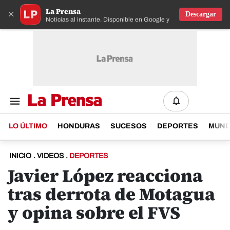
La Prensa
×
Descargar
Noticias al instante. Disponible en Google y IOS
LO ÚLTIMO
HONDURAS
SUCESOS
DEPORTES
MUN
INICIO
.
VIDEOS
.
DEPORTES
Javier López reacciona
tras derrota de Motagua
y opina sobre el FVS