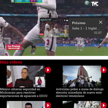
Próximo
Italia 1 - 1 Inglaterra (EUROCOPA)
01:07
0
seconds
of
0
seconds
México refuerza seguridad en
Activistas piden a mesa de diálogo
Michoacán para reactivar
elección inmediata de nuevo ente
exportaciones de aguacate a EEUU
electoral venezolano