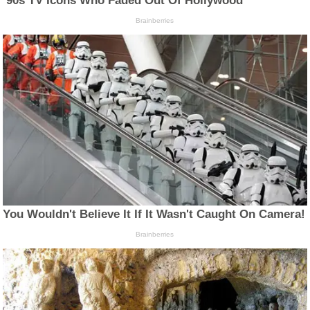
’90s TV Icons Who Faded Out Of Hollywood
Brainberries
You Wouldn't Believe It If It Wasn't Caught On Camera!
Brainberries