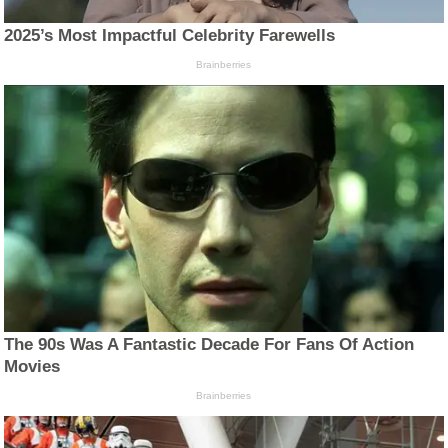
2025’s Most Impactful Celebrity Farewells
Brainberries
The 90s Was A Fantastic Decade For Fans Of Action
Movies
Brainberries