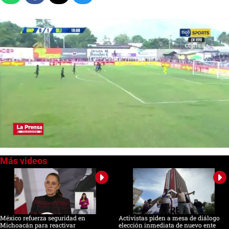
0
of
1
minute,
9
seconds
México refuerza seguridad en
Activistas piden a mesa de diálogo
Michoacán para reactivar
elección inmediata de nuevo ente