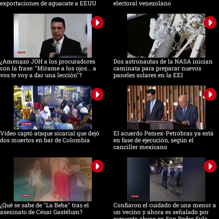
exportaciones de aguacate a EEUU
electoral venezolano
¿Amenazó JOH a los procuradores
Dos astronautas de la NASA inician
con la frase: "Mírame a los ojos... a
caminata para preparar nuevos
vos te voy a dar una lección"?
paneles solares en la EEI
Video captó ataque sicarial que dejó
El acuerdo Pemex-Petrobras ya está
dos muertos en bar de Colombia
en fase de ejecución, según el
canciller mexicano
¿Qué se sabe de "La Beba" tras el
Confiaron el cuidado de una menor a
asesinato de César Gastélum?
un vecino y ahora es señalado por
supuesto abuso en San Pedro Sula