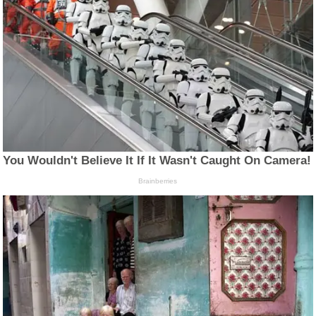
You Wouldn't Believe It If It Wasn't Caught On Camera!
Brainberries