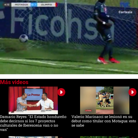
0
seconds
of
0
seconds
Damario Reyes: "El Estado hondureño
Valerio Marinacci se lesionó en su
debe decirnos si los 7 proyectos
debut como titular con Motagua: esto
culturales de Iberescena van o no
se sabe
van"