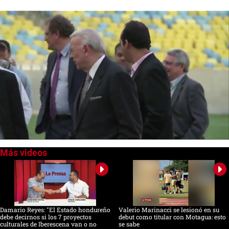
0
seconds
of
1
minute,
5
seconds
Damario Reyes: "El Estado hondureño
Valerio Marinacci se lesionó en su
debe decirnos si los 7 proyectos
debut como titular con Motagua: esto
culturales de Iberescena van o no
se sabe