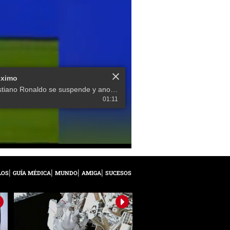
óximo
Cristiano Ronaldo se suspende y anota brutal golazo de cabeza
01:11
LOS
GUÍA MÉDICA
MUNDO
AMIGA
SUCESOS