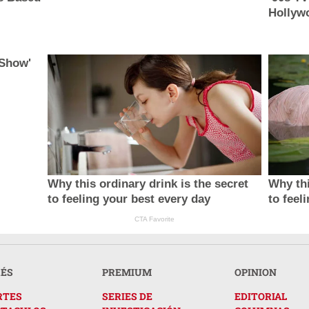
Hollyw
 Show'
Why this ordinary drink is the secret
Why thi
to feeling your best every day
to feel
CTA Favorite
RÉS
PREMIUM
OPINION
RTES
SERIES DE
EDITORIAL