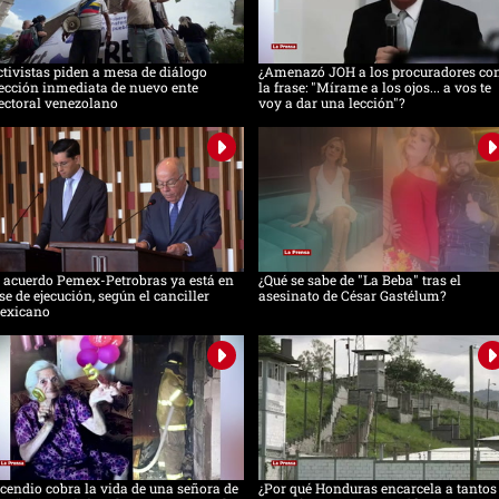
tivistas piden a mesa de diálogo
¿Amenazó JOH a los procuradores co
ección inmediata de nuevo ente
la frase: "Mírame a los ojos... a vos te
ectoral venezolano
voy a dar una lección"?
 acuerdo Pemex-Petrobras ya está en
¿Qué se sabe de "La Beba" tras el
se de ejecución, según el canciller
asesinato de César Gastélum?
exicano
cendio cobra la vida de una señora de
¿Por qué Honduras encarcela a tantos