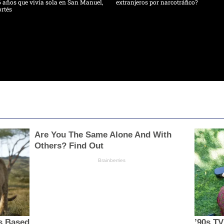
 años que vivía sola en San Manuel,
extranjeros por narcotráfico?
rtés
Are You The Same Alone And With
Others? Find Out
Brainberries
s Based
’90s T