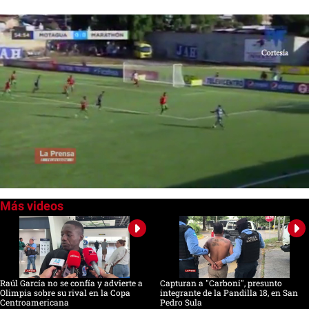
0
seconds
of
0
seconds
Raúl García no se confía y advierte a
Capturan a "Carboni", presunto
Olimpia sobre su rival en la Copa
integrante de la Pandilla 18, en San
Centroamericana
Pedro Sula