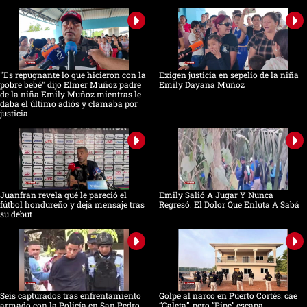
"Es repugnante lo que hicieron con la
Exigen justicia en sepelio de la niña
pobre bebé" dijo Elmer Muñoz padre
Emily Dayana Muñoz
de la niña Emily Muñoz mientras le
daba el último adiós y clamaba por
justicia
Juanfran revela qué le pareció el
Emily Salió A Jugar Y Nunca
fútbol hondureño y deja mensaje tras
Regresó. El Dolor Que Enluta A Sabá
su debut
Seis capturados tras enfrentamiento
Golpe al narco en Puerto Cortés: cae
armado con la Policía en San Pedro
“Caleta”, pero “Pipe” escapa