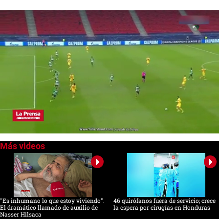
0
seconds
of
0
seconds
"Es inhumano lo que estoy viviendo".
46 quirófanos fuera de servicio; crece
El dramático llamado de auxilio de
la espera por cirugías en Honduras
Nasser Hilsaca