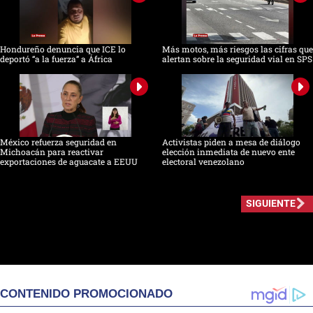
Hondureño denuncia que ICE lo
Más motos, más riesgos las cifras que
deportó “a la fuerza” a África
alertan sobre la seguridad vial en SPS
México refuerza seguridad en
Activistas piden a mesa de diálogo
Michoacán para reactivar
elección inmediata de nuevo ente
exportaciones de aguacate a EEUU
electoral venezolano
SIGUIENTE
CONTENIDO PROMOCIONADO