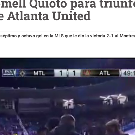
mell Quioto para triunf
e Atlanta United
éptimo y octavo gol en la MLS que le dio la victoria 2-1 al Montrea