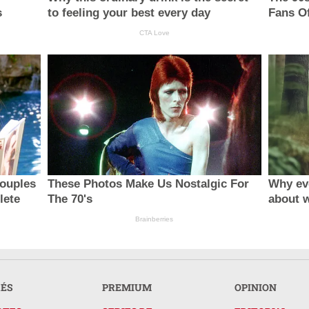
s
to feeling your best every day
Fans O
CTA Love
ouples
These Photos Make Us Nostalgic For
Why ev
lete
The 70's
about 
Brainberries
RÉS
PREMIUM
OPINION