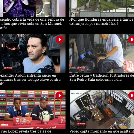
cendio cobra la vida de una señora de
¿Por qué Honduras encarcela a tantos
 años que vivía sola en San Manuel,
extranjeros por narcotráfico?
rtés
exander Ardón enfrenta juicio en
Entre betún y tradición: lustradores de
nduras tras ser testigo clave contra
San Pedro Sula celebran su día
OH
vier López revela tres bajas de
Video capta momento en que asaltant