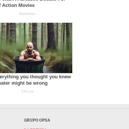
f Action Movies
Brainberries
erything you thought you knew
water might be wrong
CTA Love
GRUPO OPSA