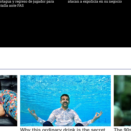
tagua y regreso de jugador para
atacan a expolicía en su negocio
talla ante FAS
Why this ordinary drink is the secret
The 90s