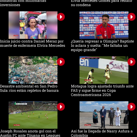
industrial con millonarias
Elvia Mercedes Gómez para reducir
inversiones
su condena
Inicia juicio contra Daniel Meraz por
¿Quería regresar a Olimpia? Baptiste
muerte de enfermera Elvira Mercedes
lo aclara y suelta: "Me faltaba un
equipo grande"
Desastre ambiental en San Pedro
Motagua logra ajustado triunfo ante
Sula: ríos están repletos de basura
FAS y sigue firme en Copa
Centroamericana 2026
Joseph Rosales anota gol con el
Así fue la llegada de Nasry Asfura a
Austin FC ante Tijuana en Leagues
Colombia