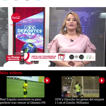
0
seconds
of
0
seconds
Real España mantiene su paso
UPN y Olancho no pasan del empate
perfecto tras vencer al Génesis PN
1-1 en el Emilio Williams