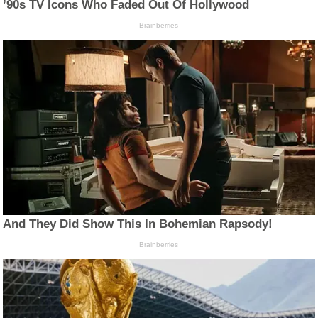
’90s TV Icons Who Faded Out Of Hollywood
Brainberries
And They Did Show This In Bohemian Rapsody!
Brainberries