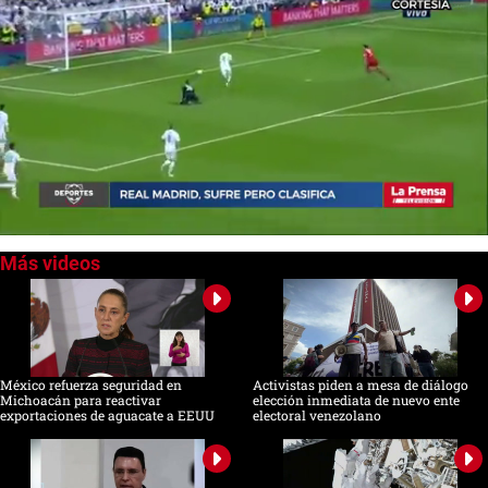
0
of
2
minutes,
46
seconds
México refuerza seguridad en
Activistas piden a mesa de diálogo
Michoacán para reactivar
elección inmediata de nuevo ente
exportaciones de aguacate a EEUU
electoral venezolano