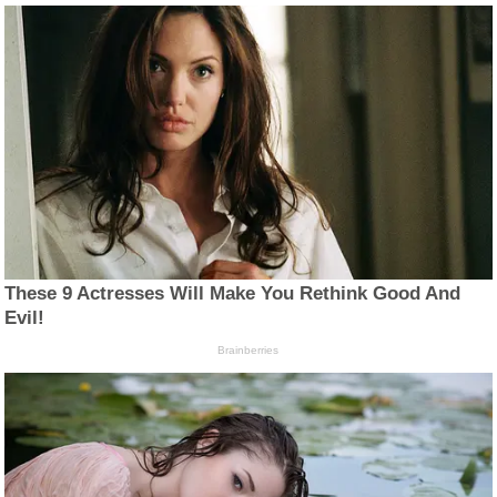
These 9 Actresses Will Make You Rethink Good And
Evil!
Brainberries