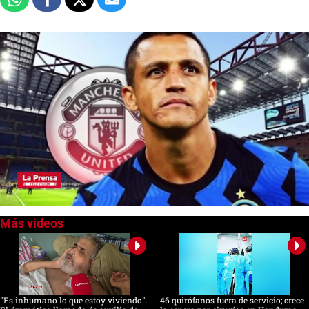
0
of
3
minutes,
8
seconds
"Es inhumano lo que estoy viviendo".
46 quirófanos fuera de servicio; crece