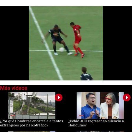
0
of
58
seconds
¿Por qué Honduras encarcela a tantos
¿Debió JOH regresar en silencio a
extranjeros por narcotráfico?
Honduras?