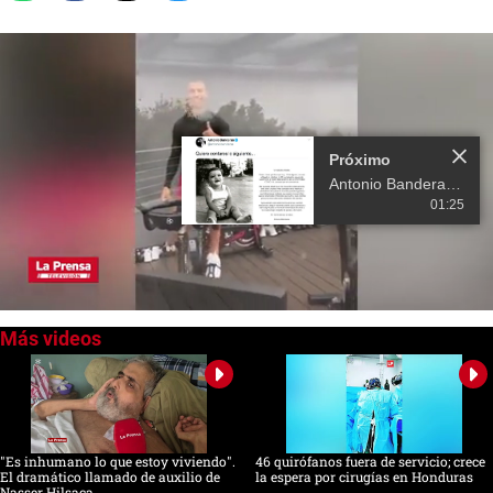
Próximo
Antonio Banderas anuncia que está en cuarentena al dar positivo por COVID-19
01:25
0
of
25
seconds
"Es inhumano lo que estoy viviendo".
46 quirófanos fuera de servicio; crece
El dramático llamado de auxilio de
la espera por cirugías en Honduras
Nasser Hilsaca