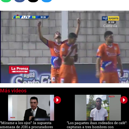
0
seconds
of
0
seconds
“Mírame a los ojos”: la supuesta
“Los paquetes iban rodeados de café”:
amenaza de JOH a procuradores
capturan a tres hombres con