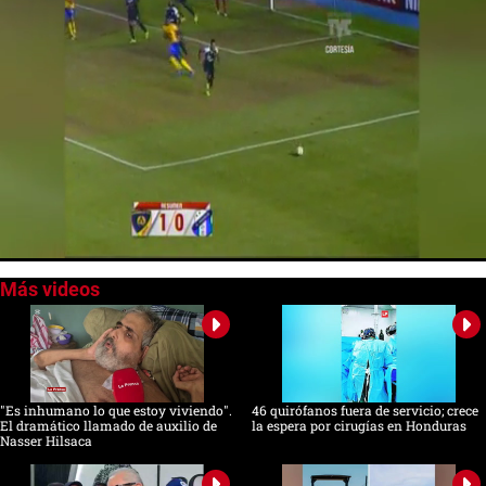
0
seconds
of
0
seconds
"Es inhumano lo que estoy viviendo".
46 quirófanos fuera de servicio; crece
El dramático llamado de auxilio de
la espera por cirugías en Honduras
Nasser Hilsaca