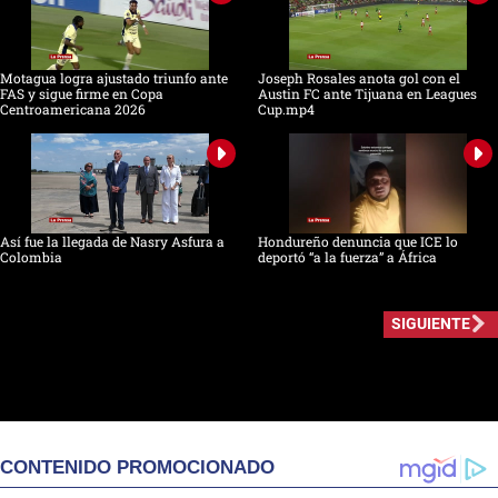
Motagua logra ajustado triunfo ante
Joseph Rosales anota gol con el
FAS y sigue firme en Copa
Austin FC ante Tijuana en Leagues
Centroamericana 2026
Cup.mp4
Así fue la llegada de Nasry Asfura a
Hondureño denuncia que ICE lo
Colombia
deportó “a la fuerza” a África
SIGUIENTE
CONTENIDO PROMOCIONADO