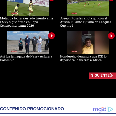
Motagua logra ajustado triunfo ante
Joseph Rosales anota gol con el
FAS y sigue firme en Copa
Austin FC ante Tijuana en Leagues
Centroamericana 2026
Cup.mp4
Así fue la llegada de Nasry Asfura a
Hondureño denuncia que ICE lo
Colombia
deportó “a la fuerza” a África
SIGUIENTE
CONTENIDO PROMOCIONADO