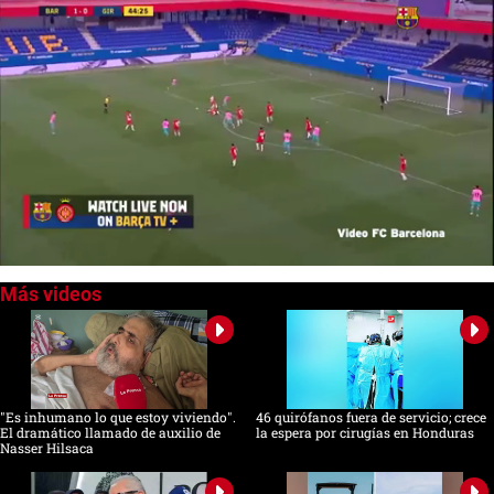
0
seconds
of
0
seconds
"Es inhumano lo que estoy viviendo".
46 quirófanos fuera de servicio; crece
El dramático llamado de auxilio de
la espera por cirugías en Honduras
Nasser Hilsaca