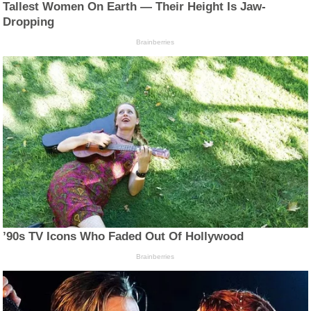
Tallest Women On Earth — Their Height Is Jaw-
Dropping
Brainberries
’90s TV Icons Who Faded Out Of Hollywood
Brainberries