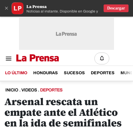
La Prensa
×
Descargar
Noticias al instante. Disponible en Google y IOS
LO ÚLTIMO
HONDURAS
SUCESOS
DEPORTES
MUN
INICIO
.
VIDEOS
.
DEPORTES
Arsenal rescata un
empate ante el Atlético
en la ida de semifinales