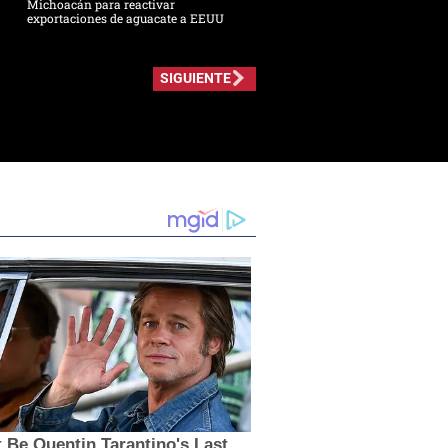
Michoacán para reactivar
exportaciones de aguacate a EEUU
SIGUIENTE
t Be Quentin Tarantino's Last