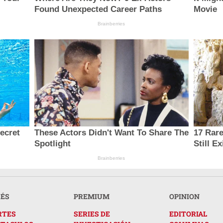
Found Unexpected Career Paths
Movie
Brainberries
secret
These Actors Didn't Want To Share The
17 Rar
Spotlight
Still Ex
Brainberries
RÉS
PREMIUM
OPINION
RTES
SERIES DE
EDITORIAL