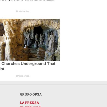
Brainberries
e Churches Underground That
ist
Brainberries
GRUPO OPSA
LA PRENSA