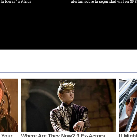
 la fuerza” a África
alertan sobre la seguridad vial en SPS
 Your
Where Are They Now? 9 Ex-Actors
It Migh