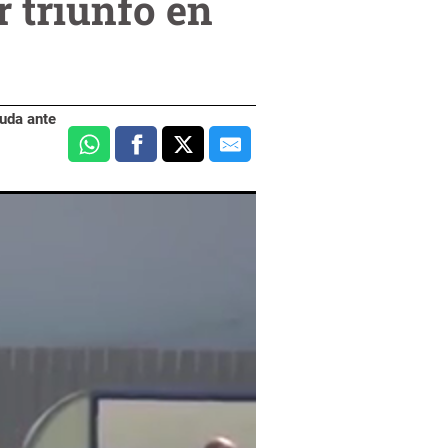
 triunfo en
euda ante