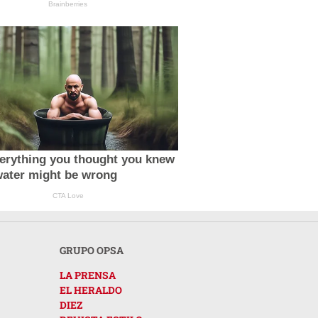
Brainberries
erything you thought you knew
water might be wrong
CTA Love
GRUPO OPSA
LA PRENSA
EL HERALDO
DIEZ