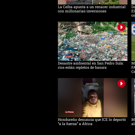
La Ceiba apunta a un renacer industrial
D
con millonarias inversiones
El
c
Desastre ambiental en San Pedro Sula:
Mo
ríos están repletos de basura
FA
C
Hondureño denuncia que ICE lo deportó
Má
“a la fuerza” a África
al