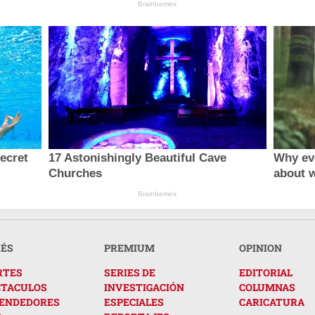
Brainberries
secret
17 Astonishingly Beautiful Cave
Why ev
Churches
about 
Brainberries
RÉS
PREMIUM
OPINION
RTES
SERIES DE
EDITORIAL
CTACULOS
INVESTIGACIÓN
COLUMNAS
ENDEDORES
ESPECIALES
CARICATURA