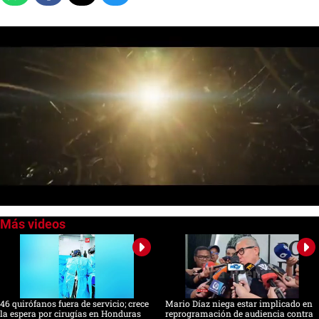
0
of
2
minutes,
8
seconds
46 quirófanos fuera de servicio; crece
Mario Díaz niega estar implicado en
la espera por cirugías en Honduras
reprogramación de audiencia contra