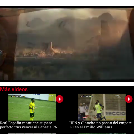
0
of
2
minutes,
21
seconds
Real España mantiene su paso
UPN y Olancho no pasan del empate
perfecto tras vencer al Génesis PN
1-1 en el Emilio Williams