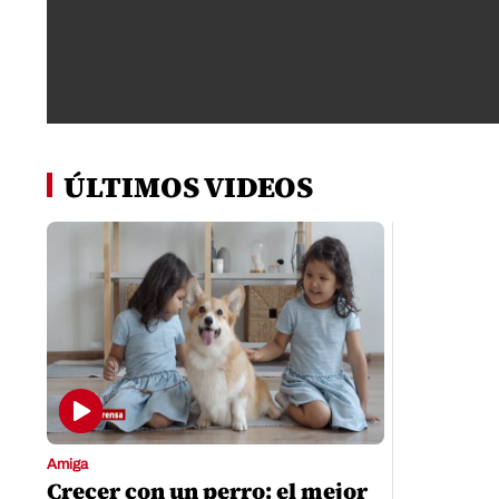
0
seconds
of
ÚLTIMOS VIDEOS
0
seconds
Volume
0%
Amiga
Crecer con un perro: el mejor