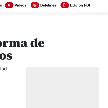
m
Videos
Boletines
Edición PDF
forma de
dos
alud