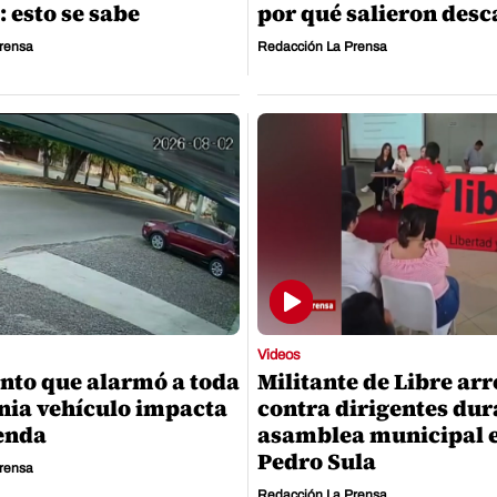
 esto se sabe
por qué salieron desc
rensa
Redacción La Prensa
Videos
to que alarmó a toda
Militante de Libre ar
nia vehículo impacta
contra dirigentes dur
enda
asamblea municipal 
Pedro Sula
rensa
Redacción La Prensa