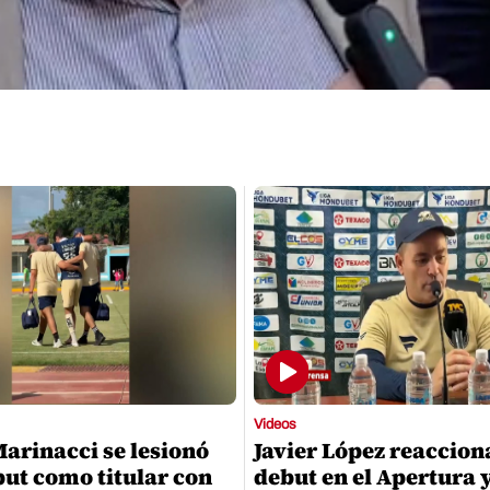
Videos
Marinacci se lesionó
Javier López reaccion
but como titular con
debut en el Apertura 