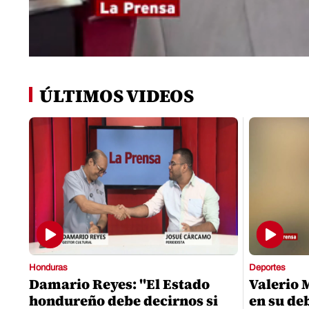
0
seconds
of
ÚLTIMOS VIDEOS
0
seconds
Volume
0%
Honduras
Deportes
Damario Reyes: "El Estado
Valerio 
hondureño debe decirnos si
en su de