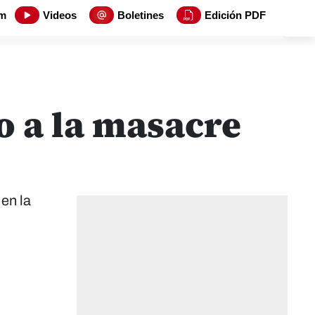
m
Videos
Boletines
Edición PDF
 a la masacre
en la