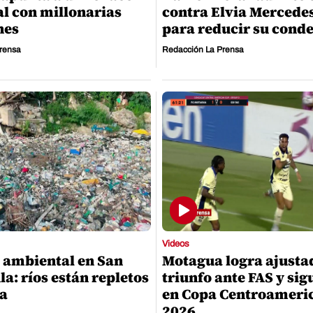
al con millonarias
contra Elvia Merced
nes
para reducir su cond
rensa
Redacción La Prensa
Videos
 ambiental en San
Motagua logra ajusta
la: ríos están repletos
triunfo ante FAS y sig
ra
en Copa Centroameri
2026