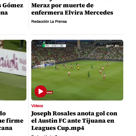
es Gómez
Meraz por muerte de
ena
enfermera Elvira Mercedes
Redacción La Prensa
Videos
do
Joseph Rosales anota gol con
ue firme
el Austin FC ante Tijuana en
cana
Leagues Cup.mp4